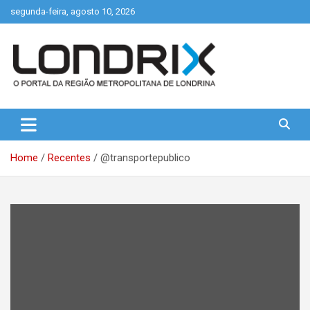
Skip
segunda-feira, agosto 10, 2026
to
content
Portal de Notícias de Londrina e Região
Londrix
Home
Recentes
@transportepublico