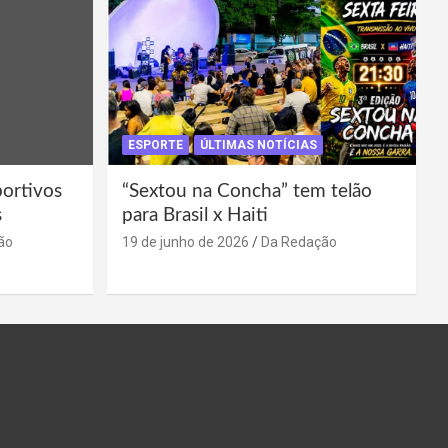
ESPORTE
ÚLTIMAS NOTÍCIAS
portivos
“Sextou na Concha” tem telão
s
para Brasil x Haiti
ão
19 de junho de 2026
Da Redação