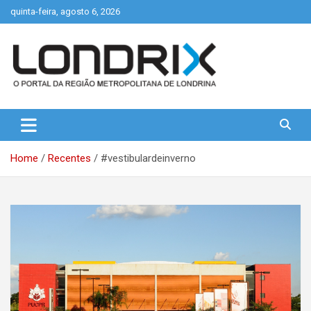
Skip
quinta-feira, agosto 6, 2026
to
content
Portal de Notícias de Londrina e Região
Londrix
Home
Recentes
#vestibulardeinverno