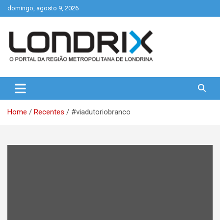
Skip
domingo, agosto 9, 2026
to
content
Portal de Notícias de Londrina e Região
Londrix
Home
Recentes
#viadutoriobranco