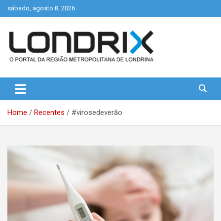
Skip
sábado, agosto 8, 2026
to
content
Portal de Notícias de Londrina e Região
Londrix
Home
Recentes
#virosedeverão