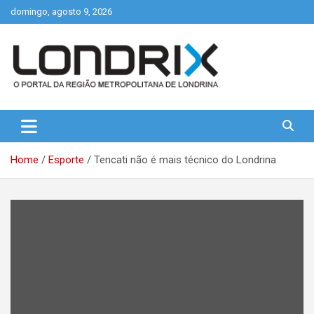
Skip
domingo, agosto 9, 2026
to
content
Portal de Notícias de Londrina e Região
Londrix
Home
Esporte
Tencati não é mais técnico do Londrina