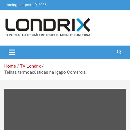
Skip
domingo, agosto 9, 2026
to
content
Portal de Notícias de Londrina e Região
Londrix
Home
TV Londrix
Telhas termoacústicas na Igapó Comercial