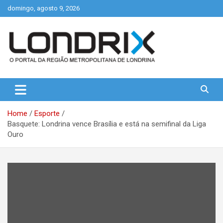
Skip
domingo, agosto 9, 2026
to
content
Portal de Notícias de Londrina e Região
Londrix
Home
Esporte
Basquete: Londrina vence Brasília e está na semifinal da Liga
Ouro