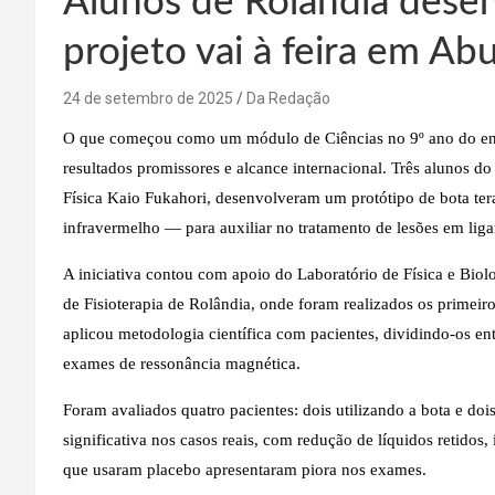
Alunos de Rolândia dese
projeto vai à feira em Ab
24 de setembro de 2025
Da Redação
O que começou como um módulo de Ciências no 9º ano do ens
resultados promissores e alcance internacional. Três alunos d
Física Kaio Fukahori, desenvolveram um protótipo de bota te
infravermelho — para auxiliar no tratamento de lesões em lig
A iniciativa contou com apoio do Laboratório de Física e Bio
de Fisioterapia de Rolândia, onde foram realizados os primeir
aplicou metodologia científica com pacientes, dividindo-os e
exames de ressonância magnética.
Foram avaliados quatro pacientes: dois utilizando a bota e do
significativa nos casos reais, com redução de líquidos retidos
que usaram placebo apresentaram piora nos exames.