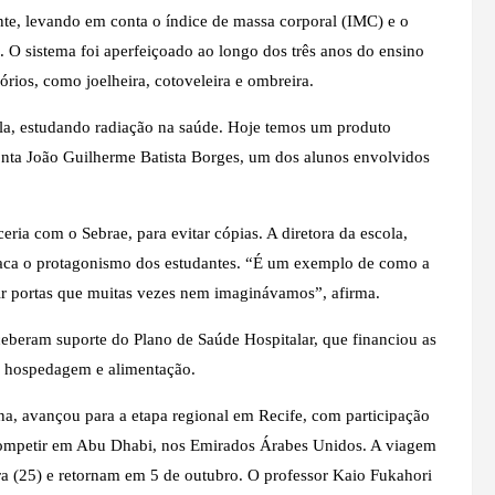
te, levando em conta o índice de massa corporal (IMC) e o
. O sistema foi aperfeiçoado ao longo dos três anos do ensino
ios, como joelheira, cotoveleira e ombreira.
a, estudando radiação na saúde. Hoje temos um produto
conta João Guilherme Batista Borges, um dos alunos envolvidos
ria com o Sebrae, para evitar cópias. A diretora da escola,
taca o protagonismo dos estudantes. “É um exemplo de como a
brir portas que muitas vezes nem imaginávamos”, afirma.
ceberam suporte do Plano de Saúde Hospitalar, que financiou as
ndo hospedagem e alimentação.
na, avançou para a etapa regional em Recife, com participação
a competir em Abu Dhabi, nos Emirados Árabes Unidos. A viagem
ra (25) e retornam em 5 de outubro. O professor Kaio Fukahori