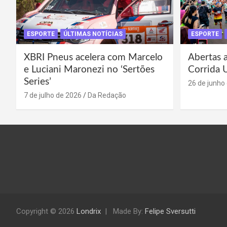
ESPORTE
ÚLTIMAS NOTÍCIAS
ESPORTE
XBRI Pneus acelera com Marcelo
Abertas a
e Luciani Maronezi no ‘Sertões
Corrida 
Series’
26 de junho
7 de julho de 2026
Da Redação
Copyright © 2026
Londrix
Made By:
Felipe Sversutti