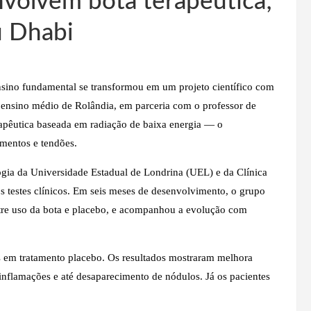
nvolvem bota terapêutica;
u Dhabi
ino fundamental se transformou em um projeto científico com
o ensino médio de Rolândia, em parceria com o professor de
rapêutica baseada em radiação de baixa energia — o
amentos e tendões.
logia da Universidade Estadual de Londrina (UEL) e da Clínica
os testes clínicos. Em seis meses de desenvolvimento, o grupo
ntre uso da bota e placebo, e acompanhou a evolução com
is em tratamento placebo. Os resultados mostraram melhora
, inflamações e até desaparecimento de nódulos. Já os pacientes