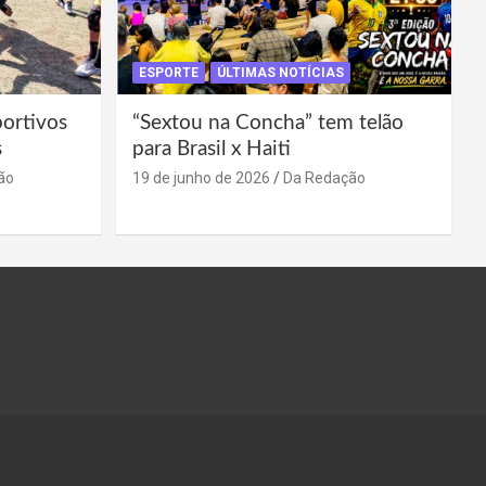
ESPORTE
ÚLTIMAS NOTÍCIAS
portivos
“Sextou na Concha” tem telão
s
para Brasil x Haiti
ão
19 de junho de 2026
Da Redação