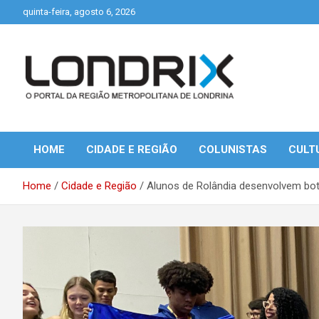
Skip
quinta-feira, agosto 6, 2026
to
content
Portal de Notícias de Londrina e Região
Londrix
HOME
CIDADE E REGIÃO
COLUNISTAS
CULT
Home
Cidade e Região
Alunos de Rolândia desenvolvem bota