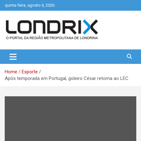
Skip
quinta-feira, agosto 6, 2026
to
content
Portal de Notícias de Londrina e Região
Londrix
Home
Esporte
Após temporada em Portugal, goleiro César retorna ao LEC