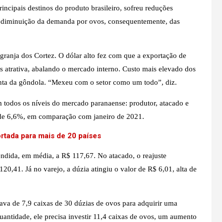
cipais destinos do produto brasileiro, sofreu reduções
na diminuição da demanda por ovos, consequentemente, das
ranja dos Cortez. O dólar alto fez com que a exportação de
is atrativa, abalando o mercado interno. Custo mais elevado dos
onta da gôndola. “Mexeu com o setor como um todo”, diz.
m todos os níveis do mercado paranaense: produtor, atacado e
i de 6,6%, em comparação com janeiro de 2021.
ortada para mais de 20 países
endida, em média, a R$ 117,67. No atacado, o reajuste
0,41. Já no varejo, a dúzia atingiu o valor de R$ 6,01, alta de
va de 7,9 caixas de 30 dúzias de ovos para adquirir uma
uantidade, ele precisa investir 11,4 caixas de ovos, um aumento