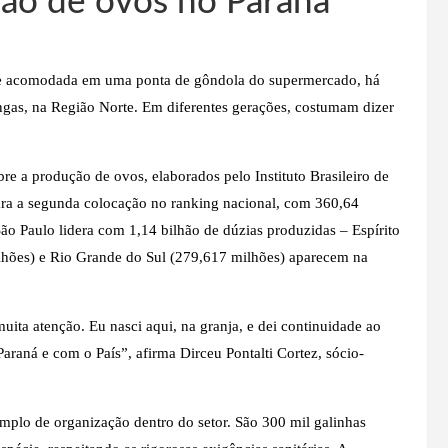
ão de ovos no Paraná
nte acomodada em uma ponta de gôndola do supermercado, há
gas, na Região Norte. Em diferentes gerações, costumam dizer
e a produção de ovos, elaborados pelo Instituto Brasileiro de
para a segunda colocação no ranking nacional, com 360,64
o Paulo lidera com 1,14 bilhão de dúzias produzidas – Espírito
lhões) e Rio Grande do Sul (279,617 milhões) aparecem na
uita atenção. Eu nasci aqui, na granja, e dei continuidade ao
raná e com o País”, afirma Dirceu Pontalti Cortez, sócio-
mplo de organização dentro do setor. São 300 mil galinhas