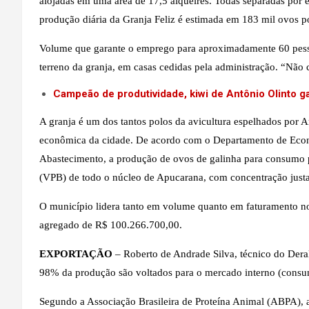
alojadas em uma área de 17,5 alqueires. Todas separadas por es
produção diária da Granja Feliz é estimada em 183 mil ovos po
Volume que garante o emprego para aproximadamente 60 pessoa
terreno da granja, em casas cedidas pela administração. “Não 
Campeão de produtividade, kiwi de Antônio Olinto ga
A granja é um dos tantos polos da avicultura espelhados por
econômica da cidade. De acordo com o Departamento de Econom
Abastecimento, a produção de ovos de galinha para consumo
(VPB) de todo o núcleo de Apucarana, com concentração jus
O município lidera tanto em volume quanto em faturamento n
agregado de R$ 100.266.700,00.
EXPORTAÇÃO
– Roberto de Andrade Silva, técnico do Deral
98% da produção são voltados para o mercado interno (consumo 
Segundo a Associação Brasileira de Proteína Animal (ABPA), 