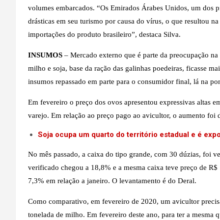
volumes embarcados. “Os Emirados Árabes Unidos, um dos prin
drásticas em seu turismo por causa do vírus, o que resultou 
importações do produto brasileiro”, destaca Silva.
INSUMOS
– Mercado externo que é parte da preocupação na g
milho e soja, base da ração das galinhas poedeiras, ficasse ma
insumos repassado em parte para o consumidor final, lá na p
Em fevereiro o preço dos ovos apresentou expressivas altas e
varejo. Em relação ao preço pago ao avicultor, o aumento fo
Soja ocupa um quarto do território estadual e é exp
No mês passado, a caixa do tipo grande, com 30 dúzias, foi v
verificado chegou a 18,8% e a mesma caixa teve preço de R$ 12
7,3% em relação a janeiro. O levantamento é do Deral.
Como comparativo, em fevereiro de 2020, um avicultor precisa
tonelada de milho. Em fevereiro deste ano, para ter a mesma q