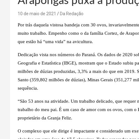
Arapongas puxa a produç
10 de maio de 2021
Da Redação
Por trás daquela vistosa bandeja com 30 ovos, invariavelme
muito trabalho. Empenho como o da família Cortez, de Arapon
que estão há “uma vida” na avicultura.
Dedicação vista nos números do Paraná. Os dados de 2020 sobr
Geografia e Estatística (IBGE), mostram que o Estado subiu 
milhões de dúzias produzidas, 3,3% a mais do que em 2019. Sã
Santo (359,802 milhões de dúzias), Minas Gerais (351,277 mi
sequência.
“São 53 anos na atividade. Um trabalho delicado, que requer m
trabalho do meu pai. É um caso de amor com os ovos, com o Pa
proprietário da Granja Feliz.
O complexo que ele dirige é impactante e considerado um exe