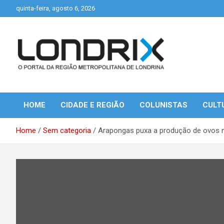
Skip
quinta-feira, agosto 6, 2026
to
content
Portal de Notícias de Londrina e Região
Londrix
HOME
CIDADE E REGIÃO
COLUNISTAS
CULT
Home
Sem categoria
Arapongas puxa a produção de ovos 