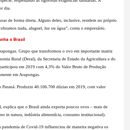
pécie, respeitando as rigorosas exigências sanitárias. A
r dia.
s de forma direta. Alguns deles, inclusive, residem no próprio
cobramos nada, aluguel, luz ou água”, conta o empresário.
nha o Brasil
 Arapongas. Grupo que transformou o ovo em importante matriz
ia Rural (Deral), da Secretaria de Estado da Agricultura e do
 participou em 2019 com 4,3% do Valor Bruto de Produção
tamente em Arapongas.
o Paraná. Produziu 40.106.700 dúzias em 2019, com valor
, explica que o Brasil ainda exporta poucos ovos – mais de
in natura, indústria alimentícia, consumo institucional).
a pandemia de Covid-19 influenciou de maneira negativa os