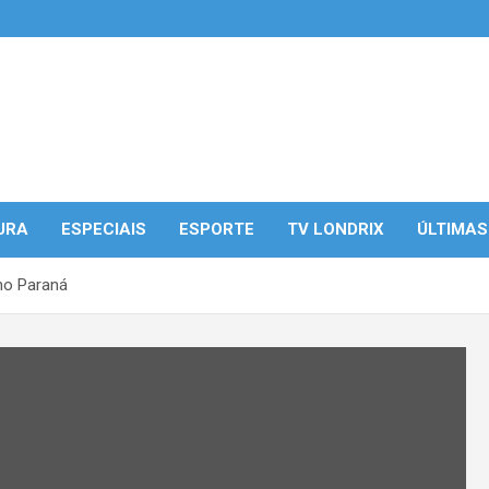
URA
ESPECIAIS
ESPORTE
TV LONDRIX
ÚLTIMAS
no Paraná