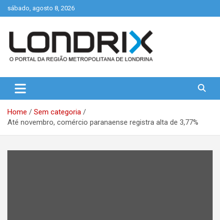
Skip
sábado, agosto 8, 2026
to
content
Portal de Notícias de Londrina e Região
Londrix
Home
Sem categoria
Até novembro, comércio paranaense registra alta de 3,77%