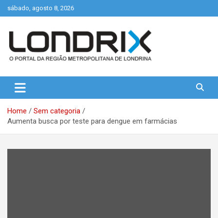
Skip
sábado, agosto 8, 2026
to
content
Portal de Notícias de Londrina e Região
Londrix
Home
Sem categoria
Aumenta busca por teste para dengue em farmácias