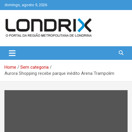
Skip
domingo, agosto 9, 2026
to
content
Portal de Notícias de Londrina e Região
Londrix
Home
Sem categoria
Aurora Shopping recebe parque inédito Arena Trampolim