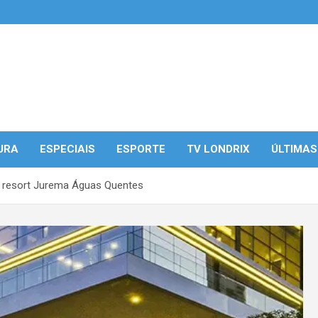
URA
ESPECIAIS
ESPORTE
TV LONDRIX
ÚLTIMAS
o resort Jurema Águas Quentes