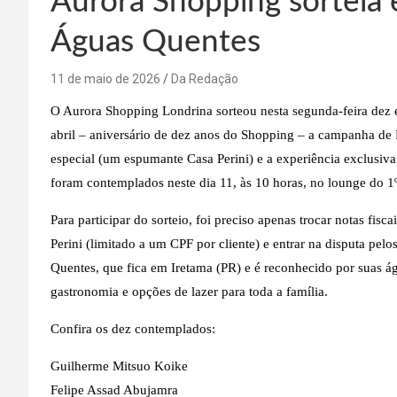
Aurora Shopping sorteia 
Águas Quentes
11 de maio de 2026
Da Redação
O Aurora Shopping Londrina sorteou nesta segunda-feira dez e
abril – aniversário de dez anos do Shopping – a campanha d
especial (um espumante Casa Perini) e a experiência exclusiv
foram contemplados neste dia 11, às 10 horas, no lounge do 1º
Para participar do sorteio, foi preciso apenas trocar notas fi
Perini (limitado a um CPF por cliente) e entrar na disputa p
Quentes, que fica em Iretama (PR) e é reconhecido por suas ág
gastronomia e opções de lazer para toda a família.
Confira os dez contemplados:
Guilherme Mitsuo Koike
Felipe Assad Abujamra