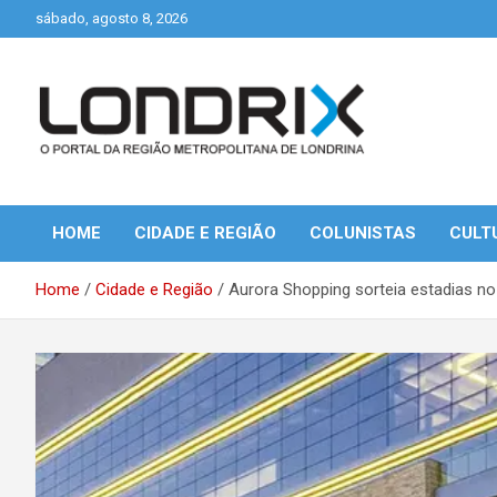
Skip
sábado, agosto 8, 2026
to
content
Portal de Notícias de Londrina e Região
Londrix
HOME
CIDADE E REGIÃO
COLUNISTAS
CULT
Home
Cidade e Região
Aurora Shopping sorteia estadias n