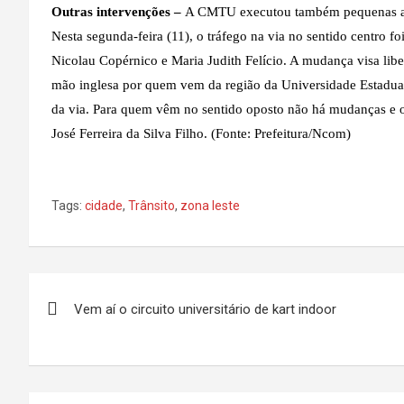
Outras intervenções –
A CMTU executou também pequenas alter
Nesta segunda-feira (11), o tráfego na via no sentido centro f
Nicolau Copérnico e Maria Judith Felício. A mudança visa lib
mão inglesa por quem vem da região da Universidade Estadual
da via. Para quem vêm no sentido oposto não há mudanças e o 
José Ferreira da Silva Filho. (Fonte: Prefeitura/Ncom)
Tags:
cidade
,
Trânsito
,
zona leste
Navegação
Vem aí o circuito universitário de kart indoor
de
Post