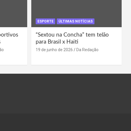
ESPORTE
ÚLTIMAS NOTÍCIAS
portivos
“Sextou na Concha” tem telão
s
para Brasil x Haiti
ão
19 de junho de 2026
Da Redação