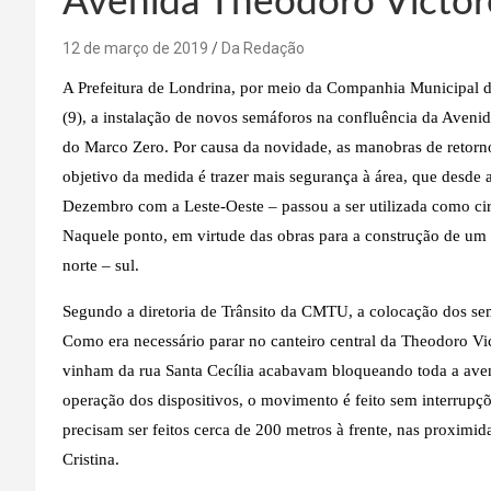
Avenida Theodoro Victore
12 de março de 2019
Da Redação
A Prefeitura de Londrina, por meio da Companhia Municipal d
(9), a instalação de novos semáforos na confluência da Avenid
do Marco Zero. Por causa da novidade, as manobras de retorno
objetivo da medida é trazer mais segurança à área, que desd
Dezembro com a Leste-Oeste – passou a ser utilizada como circ
Naquele ponto, em virtude das obras para a construção de um v
norte – sul.
Segundo a diretoria de Trânsito da CMTU, a colocação dos sem
Como era necessário parar no canteiro central da Theodoro Vict
vinham da rua Santa Cecília acabavam bloqueando toda a aveni
operação dos dispositivos, o movimento é feito sem interrupçõ
precisam ser feitos cerca de 200 metros à frente, nas proximi
Cristina.