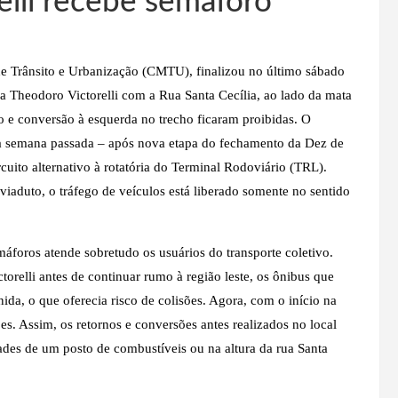
lli recebe semáforo
e Trânsito e Urbanização (CMTU), finalizou no último sábado
a Theodoro Victorelli com a Rua Santa Cecília, ao lado da mata
 e conversão à esquerda no trecho ficaram proibidas. O
e a semana passada – após nova etapa do fechamento da Dez de
uito alternativo à rotatória do Terminal Rodoviário (TRL).
iaduto, o tráfego de veículos está liberado somente no sentido
áforos atende sobretudo os usuários do transporte coletivo.
orelli antes de continuar rumo à região leste, os ônibus que
da, o que oferecia risco de colisões. Agora, com o início na
es. Assim, os retornos e conversões antes realizados no local
dades de um posto de combustíveis ou na altura da rua Santa