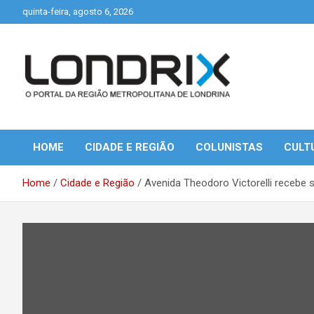
Skip
quinta-feira, agosto 6, 2026
to
content
Portal de Notícias de Londrina e Região
Londrix
HOME
CIDADE E REGIÃO
COLUNISTAS
CULT
Home
Cidade e Região
Avenida Theodoro Victorelli recebe