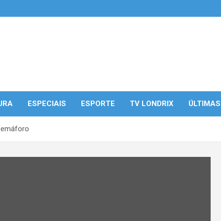
URA
ESPECIAIS
ESPORTE
TV LONDRIX
ÚLTIMAS
 semáforo