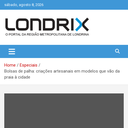
Skip
sábado, agosto 8, 2026
to
content
Portal de Notícias de Londrina e Região
Londrix
Home
Especiais
Bolsas de palha: criações artesanais em modelos que vão da
praia à cidade