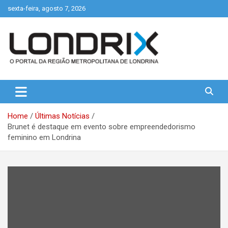
Skip
sexta-feira, agosto 7, 2026
to
content
Portal de Notícias de Londrina e Região
Londrix
Home
Últimas Notícias
Brunet é destaque em evento sobre empreendedorismo
feminino em Londrina