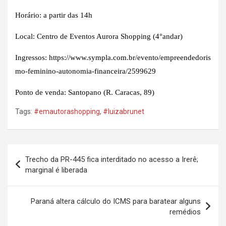
Horário: a partir das 14h
Local: Centro de Eventos Aurora Shopping (4°andar)
Ingressos:
https://www.sympla.com.br/evento/empreendedoris
mo-feminino-autonomia-financeira/2599629
Ponto de venda: Santopano (R. Caracas, 89)
Tags:
#emautorashopping
,
#luizabrunet
Navegação
Trecho da PR-445 fica interditado no acesso a Irerê;
de
marginal é liberada
Post
Paraná altera cálculo do ICMS para baratear alguns
remédios