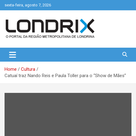
Skip
sexta-feira, agosto 7, 2026
to
content
Portal de Notícias de Londrina e Região
Londrix
Home
Cultura
Catuaí traz Nando Reis e Paula Toller para o “Show de Mães”