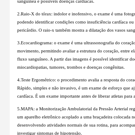
sanguínea e possíveis doenças cardíacas.
2.Raio-X do tórax: indolor e inofensivo, o exame é uma fotogr
podendo identificar condições como insuficiência cardíaca ou
pericárdio. O raio-x também mostra a dilatação dos vasos san
3.Ecocardiograma: o exame é uma ultrassonografia do coração
movimento, permitindo avaliar a estrutura do coração, entre el
fluxo sanguíneo. A partir das imagens é possível identificar d
miocardiopatias, tumores, trombos e doenças congênitas.
4.Teste Ergométrico: o procedimento avalia a resposta do coraç
Rápido, simples e não invasivo, é um exame de esforço que aju
cardíaca. É um exame importante antes de liberar atletas para a
5.MAPA: a Monitorização Ambulatorial da Pressão Arterial regis
um aparelho eletrônico acoplado a uma braçadeira colocada n
desenvolvendo atividades normais de sua rotina, para acompanh
investigar sintomas de hipotensão.