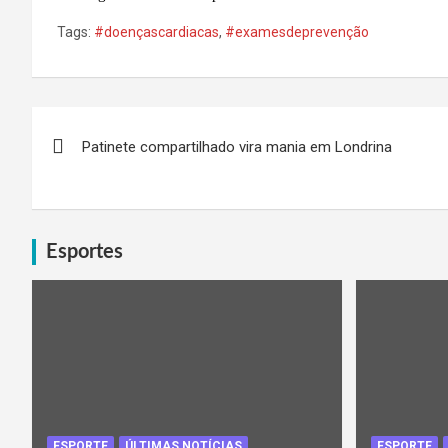
Tags:
#doençascardiacas
,
#examesdeprevenção
Navegação
Patinete compartilhado vira mania em Londrina
de
Post
Esportes
ESPORTE
ÚLTIMAS NOTÍCIAS
ESPORTE