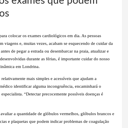
: os exames que podem
cos
ara colocar os exames cardiológicos em dia. As pessoas
jam viagens e, muitas vezes, acabam se esquecendo de cuidar da
 antes de pegar a estrada ou desembarcar na praia, atualizar e
desenvolvidas durante as férias, é importante cuidar do nosso
odinâmica em Londrina.
 relativamente mais simples e acessíveis que ajudam a
o médico identificar alguma incongruência, encaminhará o
o especialista. “Detectar precocemente possíveis doenças é
valiar a quantidade de glóbulos vermelhos, glóbulos brancos e
cias e plaquetas que podem indicar problemas de coagulação