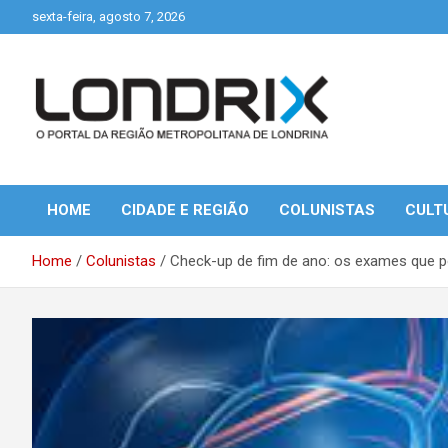
Skip
sexta-feira, agosto 7, 2026
to
content
Portal de Notícias de Londrina e Região
Londrix
HOME
CIDADE E REGIÃO
COLUNISTAS
CULT
Home
Colunistas
Check-up de fim de ano: os exames que p