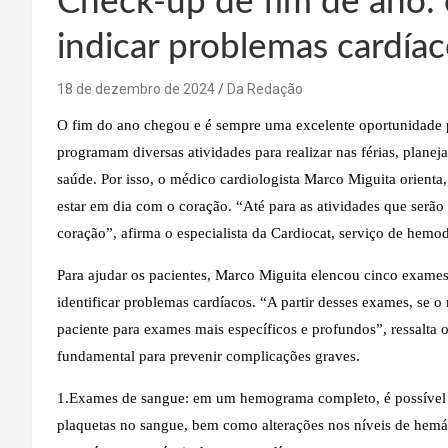
Check-up de fim de ano
indicar problemas cardía
18 de dezembro de 2024
Da Redação
O fim do ano chegou e é sempre uma excelente oportunidade p
programam diversas atividades para realizar nas férias, plane
saúde. Por isso, o médico cardiologista Marco Miguita orienta,
estar em dia com o coração. “Até para as atividades que serão 
coração”, afirma o especialista da Cardiocat, serviço de hem
Para ajudar os pacientes, Marco Miguita elencou cinco exames
identificar problemas cardíacos. “A partir desses exames, se 
paciente para exames mais específicos e profundos”, ressalta 
fundamental para prevenir complicações graves.
1.Exames de sangue: em um hemograma completo, é possível a
plaquetas no sangue, bem como alterações nos níveis de hemá