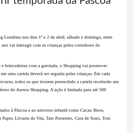
rir temporada da Páscoa
g Londrina nos dias 1º e 2 de abril, sábado e domingo, entre
no vai interagir com as crianças pelos corredores do
s e brincadeiras com a garotada, o Shopping vai promover
 em uma cartela deverá ser seguida pelas crianças. Em cada
percurso, todos os que tiverem preenchido a cartela receberão um
térreo do Aurora Shopping. A ação é limitada para até 500
iados à Páscoa e ao universo infantil como Cacau Show,
Paper, Livraria da Vila, Tato Presentes, Cara de Sono, Toni