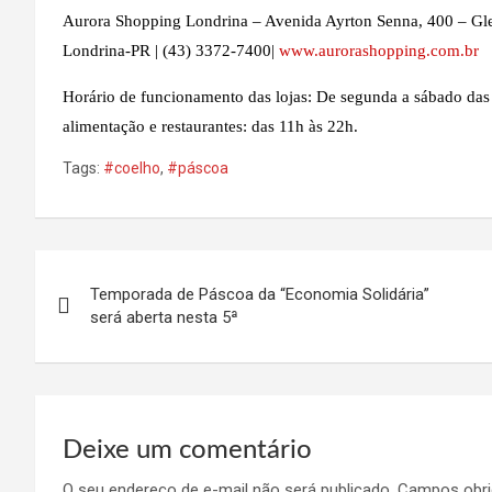
Aurora Shopping Londrina – Avenida Ayrton Senna, 400 – Gl
Londrina-PR | (43) 3372-7400|
www.aurorashopping.com.br
Horário de funcionamento das lojas: De segunda a sábado das
alimentação e restaurantes: das 11h às 22h.
Tags:
#coelho
,
#páscoa
Navegação
Temporada de Páscoa da “Economia Solidária”
de
será aberta nesta 5ª
Post
Deixe um comentário
O seu endereço de e-mail não será publicado.
Campos obri