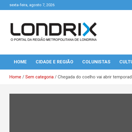
Skip
sexta-feira, agosto 7, 2026
to
content
Portal de Notícias de Londrina e Região
Londrix
HOME
CIDADE E REGIÃO
COLUNISTAS
CULT
Home
Sem categoria
Chegada do coelho vai abrir tempora