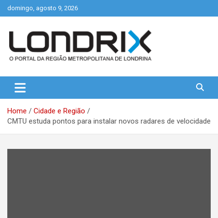
Skip
domingo, agosto 9, 2026
to
content
Portal de Notícias de Londrina e Região
Londrix
Home
Cidade e Região
CMTU estuda pontos para instalar novos radares de velocidade