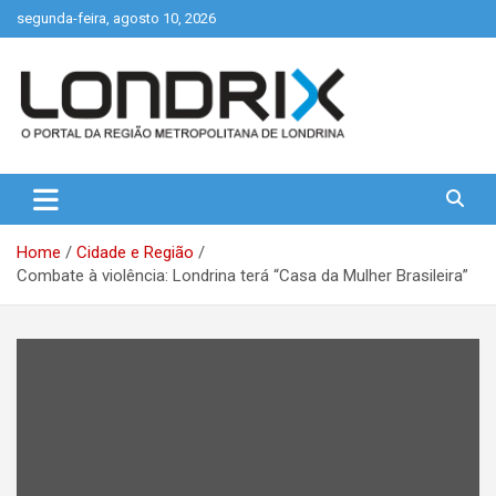
Skip
segunda-feira, agosto 10, 2026
to
content
Portal de Notícias de Londrina e Região
Londrix
Home
Cidade e Região
Combate à violência: Londrina terá “Casa da Mulher Brasileira”