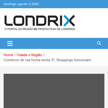
Skip
domingo, agosto 9, 2026
to
content
Portal de Notícias de Londrina e Região
Londrix
Home
Cidade e Região
Comércio de rua fecha nesta 5ª; Shoppings funcionam