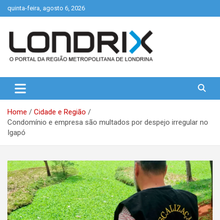
Skip
quinta-feira, agosto 6, 2026
to
content
Portal de Notícias de Londrina e Região
Londrix
Home
Cidade e Região
Condomínio e empresa são multados por despejo irregular no
Igapó