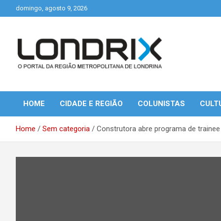
Skip
domingo, agosto 9, 2026
to
content
Portal de Notícias de Londrina e Região
Londrix
HOME
CIDADE E REGIÃO
COLUNISTAS
CULT
Home
Sem categoria
Construtora abre programa de traine