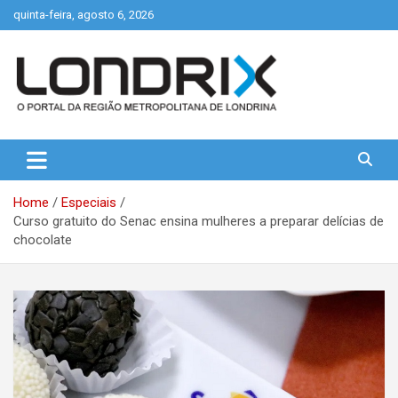
Skip
quinta-feira, agosto 6, 2026
to
content
Portal de Notícias de Londrina e Região
Londrix
Home
Especiais
Curso gratuito do Senac ensina mulheres a preparar delícias de
chocolate