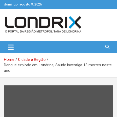
Skip
domingo, agosto 9, 2026
to
content
Portal de Notícias de Londrina e Região
Londrix
Home
Cidade e Região
Dengue explode em Londrina; Saúde investiga 13 mortes neste
ano