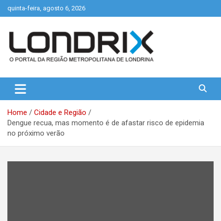
Skip
quinta-feira, agosto 6, 2026
to
content
Portal de Notícias de Londrina e Região
Londrix
Home
Cidade e Região
Dengue recua, mas momento é de afastar risco de epidemia
no próximo verão