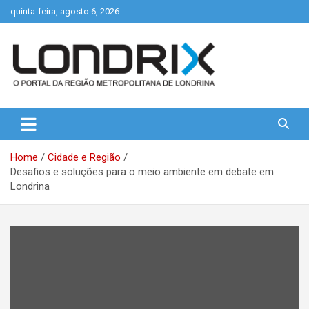
Skip
quinta-feira, agosto 6, 2026
to
content
Portal de Notícias de Londrina e Região
Londrix
Home
Cidade e Região
Desafios e soluções para o meio ambiente em debate em
Londrina