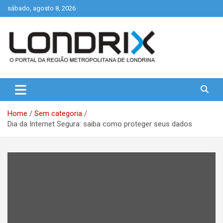
Skip
sábado, agosto 8, 2026
to
content
Portal de Notícias de Londrina e Região
Londrix
Home
Sem categoria
Dia da Internet Segura: saiba como proteger seus dados