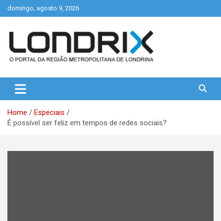
Skip
domingo, agosto 9, 2026
to
content
Portal de Notícias de Londrina e Região
Londrix
Home
Especiais
É possível ser feliz em tempos de redes sociais?