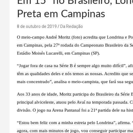
Em 15º no Brasileiro, Lo
Preta em Campinas
8 de outubro de 2019
Da Redação
O meio-campo André Moritz (foto) acredita que Londrina e Pont
em Campinas, pela 27ª rodada do Campeonato Brasileiro da Sér
Estádio Moisés Lucarelli, em Campinas (SP).
“Jogar fora de casa na Série B é sempre algo muito difícil”, a
têm as qualidades deles e nós temos as nossas. Acredito que s
mais concentrado”, analisa o meio-campista, que fará sua segu
Aos 33 anos de idade, Moritz participa do Brasileiro da Série 
principal alviceleste, atuou pelo Avaí na temporada passada. 
divisão. O jogo na Arena Pantanal foi a 21ª partida dele na hist
“Estou bem feliz com a minha estreia pelo Londrina”, afirma. “
agora, com mais minutos de jogo, vou conseguir participar m