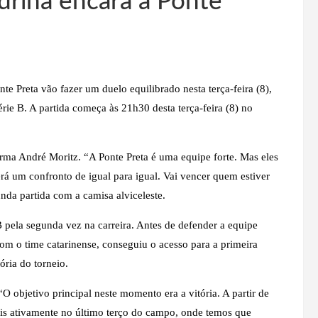
ndrina encara a Ponte
e Preta vão fazer um duelo equilibrado nesta terça-feira (8),
ie B. A partida começa às 21h30 desta terça-feira (8) no
firma André Moritz. “A Ponte Preta é uma equipe forte. Mas eles
erá um confronto de igual para igual. Vai vencer quem estiver
nda partida com a camisa alviceleste.
B pela segunda vez na carreira. Antes de defender a equipe
Com o time catarinense, conseguiu o acesso para a primeira
ória do torneio.
O objetivo principal neste momento era a vitória. A partir de
ais ativamente no último terço do campo, onde temos que