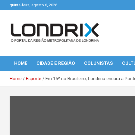
Skip
quinta-feira, agosto 6, 2026
to
content
Portal de Notícias de Londrina e Região
Londrix
HOME
CIDADE E REGIÃO
COLUNISTAS
CULT
Home
Esporte
Em 15º no Brasileiro, Londrina encara a Po