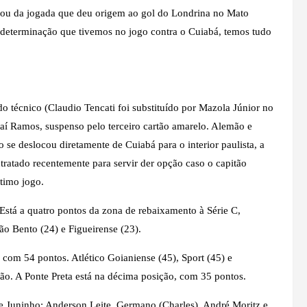
cipou da jogada que deu origem ao gol do Londrina no Mato
determinação que tivemos no jogo contra o Cuiabá, temos tudo
o técnico (Claudio Tencati foi substituído por Mazola Júnior no
 Raí Ramos, suspenso pelo terceiro cartão amarelo. Alemão e
se deslocou diretamente de Cuiabá para o interior paulista, a
ntratado recentemente para servir der opção caso o capitão
timo jogo.
Está a quatro pontos da zona de rebaixamento à Série C,
ão Bento (24) e Figueirense (23).
 com 54 pontos. Atlético Goianiense (45), Sport (45) e
ão. A Ponte Preta está na décima posição, com 35 pontos.
 Juninho; Anderson Leite, Germano (Charles), André Moritz e