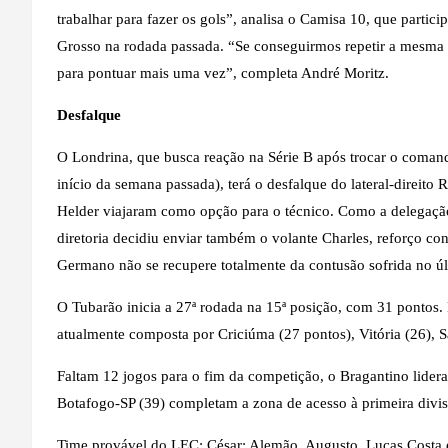
trabalhar para fazer os gols”, analisa o Camisa 10, que parti
Grosso na rodada passada. “Se conseguirmos repetir a mesma 
para pontuar mais uma vez”, completa André Moritz.
Desfalque
O Londrina, que busca reação na Série B após trocar o comand
início da semana passada), terá o desfalque do lateral-direito
Helder viajaram como opção para o técnico. Como a delegação 
diretoria decidiu enviar também o volante Charles, reforço co
Germano não se recupere totalmente da contusão sofrida no úl
O Tubarão inicia a 27ª rodada na 15ª posição, com 31 pontos. 
atualmente composta por Criciúma (27 pontos), Vitória (26), S
Faltam 12 jogos para o fim da competição, o Bragantino lidera
Botafogo-SP (39) completam a zona de acesso à primeira divis
Time provável do LEC: César; Alemão, Augusto, Lucas Costa e