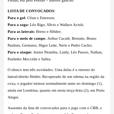
Freitas, em pelo Pelotas – interior gaúcho.
LISTA DE CONVOCADOS:
Para o gol:
César e Emerson;
Para a zaga:
Léo Rigo, Sílvio e Wallace Acioli;
Para as laterais:
Breno e Hélder;
Para o meio de campo:
Arthur Caculé, Bertotto, Bruno
Paulista, Germano, Higor Leite, Neris e Pedro Cacho;
Para o ataque:
Junior Pirambu, Luidy, Léo Passos, Nathan,
Paulinho Moccelin e Safira.
O elenco tem três novidades. Uma delas é o retorno do
lateral-direito Helder. Recuperado de um edema na região da
coxa, o jogador treinou normalmente tanto no domingo (1),
ainda em Londrina, quanto em nesta terça-feira (2), em Porto
Alegre.
Ausentes da lista de convocados para o jogo com o CRB, o