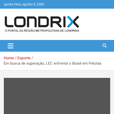
Skip
quinta-feira, agosto 6, 2026
to
content
Portal de Notícias de Londrina e Região
Londrix
Home
Esporte
Em busca de superação, LEC enfrenta o Brasil em Pelotas