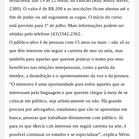
sexta-feira, das 19 às 22 horas, na Funcart (Rua Souza Naves,
2380). O valor é de R$ 200 e as inscrições ficam abertas até o
fim de junho ou até esgotarem as vagas. O início do curso
está previsto para 1º de julho. Mais informações podem ser
obtidas pelo telefone (43)3342-2362.
O público-alvo é de pessoas com 15 anos ou mais – não só as
que têm interesse em seguir a carreira de ator ou atriz, mas
também para aquelas que querem praticar o teatro por seus
benefícios nas relações interpessoais, como a perda da
timidez, a desinibição e o aprimoramento da voz e da postura.
“O intensivo é uma oportunidade para todos aqueles que se
interessam pela linguagem e que querem chegar à meta de se
colocar em público, seja artisticamente ou não. Há grande
procura por advogados, estudantes que vão se apresentar em
banca, pessoas que trabalham diretamente com público. Já
para os que t&ecir c;m interesse em seguir carreira na arte, é
possível continuar os estudos e se especializar”, explica Silvio