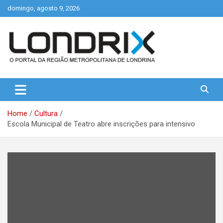
Skip
domingo, agosto 9, 2026
to
content
Portal de Notícias de Londrina e Região
Londrix
Home
Cultura
Escola Municipal de Teatro abre inscrições para intensivo