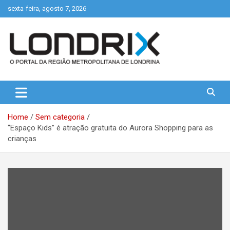
Skip
sexta-feira, agosto 7, 2026
to
content
Portal de Notícias de Londrina e Região
Londrix
Home
Sem categoria
“Espaço Kids” é atração gratuita do Aurora Shopping para as
crianças