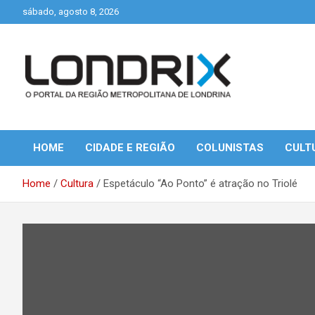
Skip
sábado, agosto 8, 2026
to
content
Portal de Notícias de Londrina e Região
Londrix
HOME
CIDADE E REGIÃO
COLUNISTAS
CULT
Home
Cultura
Espetáculo “Ao Ponto” é atração no Triolé