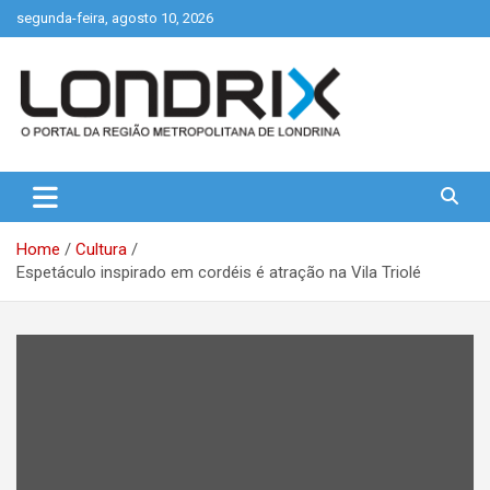
Skip
segunda-feira, agosto 10, 2026
to
content
Portal de Notícias de Londrina e Região
Londrix
Home
Cultura
Espetáculo inspirado em cordéis é atração na Vila Triolé