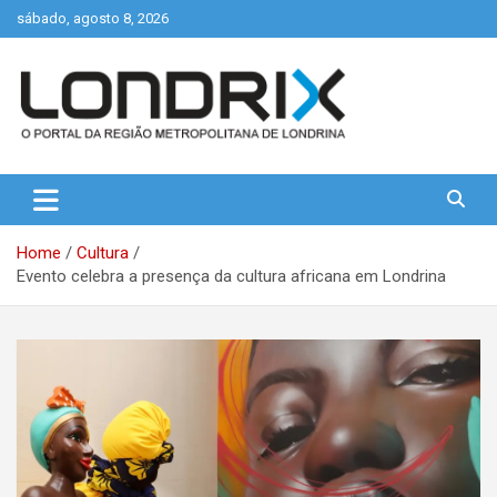
Skip
sábado, agosto 8, 2026
to
content
Portal de Notícias de Londrina e Região
Londrix
Home
Cultura
Evento celebra a presença da cultura africana em Londrina