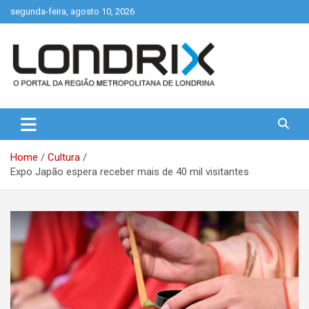
Skip
segunda-feira, agosto 10, 2026
to
content
Portal de Notícias de Londrina e Região
Londrix
Home
Cultura
Expo Japão espera receber mais de 40 mil visitantes