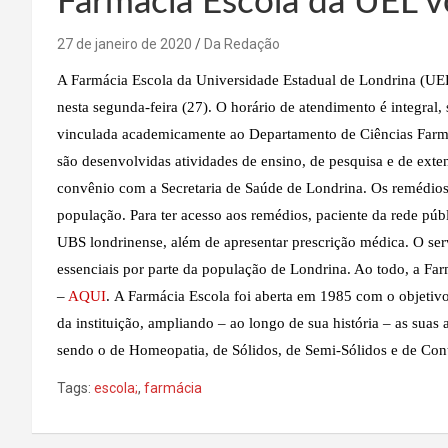
Farmácia Escola da UEL v
27 de janeiro de 2020
Da Redação
A Farmácia Escola da Universidade Estadual de Londrina (UEL) 
nesta segunda-feira (27). O horário de atendimento é integral,
vinculada academicamente ao Departamento de Ciências Farma
são desenvolvidas atividades de ensino, de pesquisa e de exte
convênio com a Secretaria de Saúde de Londrina. Os remédios 
população. Para ter acesso aos remédios, paciente da rede púb
UBS londrinense, além de apresentar prescrição médica. O se
essenciais por parte da população de Londrina. Ao todo, a Farmá
–
AQUI
. A Farmácia Escola foi aberta em 1985 com o objetiv
da instituição, ampliando – ao longo de sua história – as suas
sendo o de Homeopatia, de Sólidos, de Semi-Sólidos e de Cont
Tags:
escola;
,
farmácia