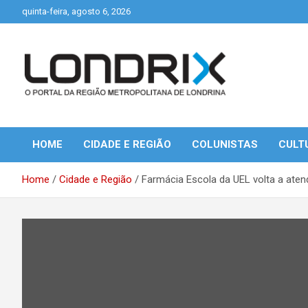
Skip
quinta-feira, agosto 6, 2026
to
content
Portal de Notícias de Londrina e Região
Londrix
HOME
CIDADE E REGIÃO
COLUNISTAS
CULT
Home
Cidade e Região
Farmácia Escola da UEL volta a ate