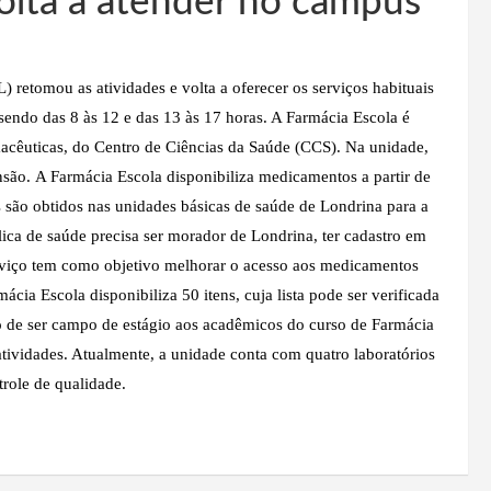
olta a atender no campus
retomou as atividades e volta a oferecer os serviços habituais
 sendo das 8 às 12 e das 13 às 17 horas. A Farmácia Escola é
cêuticas, do Centro de Ciências da Saúde (CCS). Na unidade,
nsão. A Farmácia Escola disponibiliza medicamentos a partir de
são obtidos nas unidades básicas de saúde de Londrina para a
lica de saúde precisa ser morador de Londrina, ter cadastro em
rviço tem como objetivo melhorar o acesso aos medicamentos
cia Escola disponibiliza 50 itens, cuja lista pode ser verificada
o de ser campo de estágio aos acadêmicos do curso de Farmácia
 atividades. Atualmente, a unidade conta com quatro laboratórios
role de qualidade.