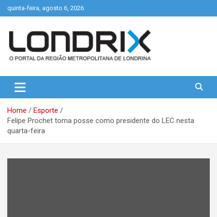
Skip
quinta-feira, agosto 6, 2026
to
content
Portal de Notícias de Londrina e Região
Londrix
Home
Esporte
Felipe Prochet toma posse como presidente do LEC nesta
quarta-feira