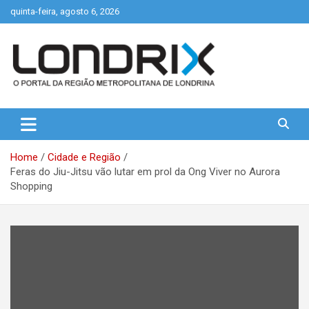
Skip
quinta-feira, agosto 6, 2026
to
content
Portal de Notícias de Londrina e Região
Londrix
Home
Cidade e Região
Feras do Jiu-Jitsu vão lutar em prol da Ong Viver no Aurora
Shopping