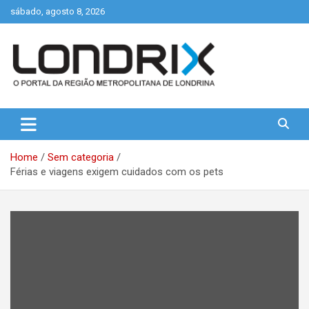
Skip
sábado, agosto 8, 2026
to
content
Portal de Notícias de Londrina e Região
Londrix
Home
Sem categoria
Férias e viagens exigem cuidados com os pets