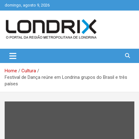
Skip
domingo, agosto 9, 2026
to
content
Portal de Notícias de Londrina e Região
Londrix
Home
Cultura
Festival de Dança reúne em Londrina grupos do Brasil e três
países