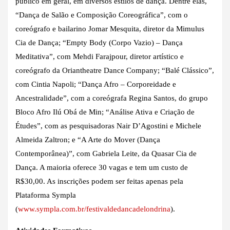
público em geral, em diversos estilos de dança. Dentre elas,
“Dança de Salão e Composição Coreográfica”, com o
coreógrafo e bailarino Jomar Mesquita, diretor da Mimulus
Cia de Dança; “Empty Body (Corpo Vazio) – Dança
Meditativa”, com Mehdi Farajpour, diretor artístico e
coreógrafo da Oriantheatre Dance Company; “Balé Clássico”,
com Cintia Napoli; “Dança Afro – Corporeidade e
Ancestralidade”, com a coreógrafa Regina Santos, do grupo
Bloco Afro Ilú Obá de Min; “Análise Ativa e Criação de
Études”, com as pesquisadoras Nair D’Agostini e Michele
Almeida Zaltron; e “A Arte do Mover (Dança
Contemporânea)”, com Gabriela Leite, da Quasar Cia de
Dança. A maioria oferece 30 vagas e tem um custo de
R$30,00. As inscrições podem ser feitas apenas pela
Plataforma Sympla
(
www.sympla.com.br/festivaldedancadelondrina
).