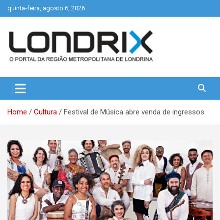
Skip
quinta-feira, agosto 6, 2026
to
content
Portal de Notícias de Londrina e Região
Londrix
Home
Cultura
Festival de Música abre venda de ingressos