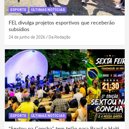
ESPORTE
ÚLTIMAS NOTÍCIAS
FEL divulga projetos esportivos que receberão
subsídios
24 de junho de 2026
Da Redação
ESPORTE
ÚLTIMAS NOTÍCIAS
“Sextou na Concha” tem telão para Brasil x Haiti