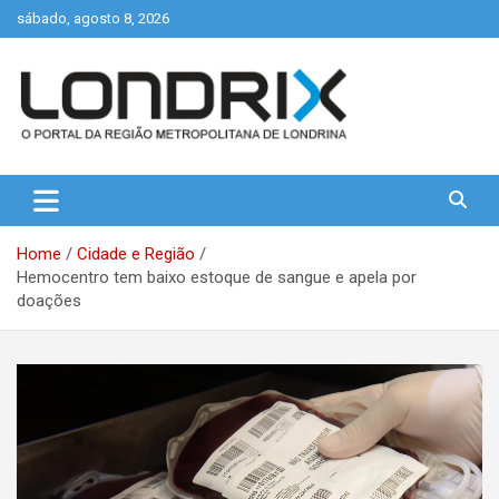
Skip
sábado, agosto 8, 2026
to
content
Portal de Notícias de Londrina e Região
Londrix
Home
Cidade e Região
Hemocentro tem baixo estoque de sangue e apela por
doações