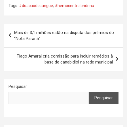
Tags:
#doacaodesangue
,
#hemocentrolondrina
Navegação
Mais de 3,1 milhões estão na disputa dos prêmios do
de
“Nota Paraná”
Post
Tiago Amaral cria comissão para incluir remédios à
base de canabidiol na rede municipal
Pesquisar
Pesquisar