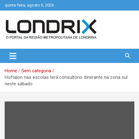
Skip
quinta-feira, agosto 6, 2026
to
content
Portal de Notícias de Londrina e Região
Londrix
Home
Sem categoria
Hoftalon nas escolas terá consultório itinerante na zona sul
neste sábado