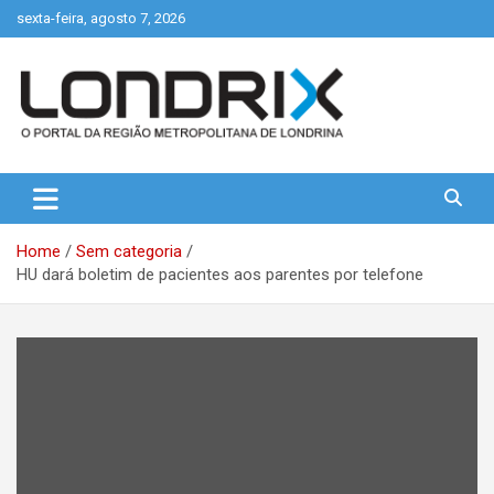
Skip
sexta-feira, agosto 7, 2026
to
content
Portal de Notícias de Londrina e Região
Londrix
Home
Sem categoria
HU dará boletim de pacientes aos parentes por telefone