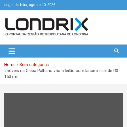
Skip
segunda-feira, agosto 10, 2026
to
content
Portal de Notícias de Londrina e Região
Londrix
Home
Sem categoria
Imóveis na Gleba Palhano vão a leilão com lance inicial de R$
150 mil